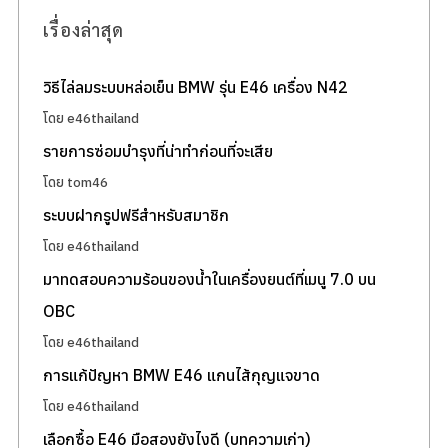
เรื่องล่าสุด
วิธีไล่ลมระบบหล่อเย็น BMW รุ่น E46 เครื่อง N42
โดย e46thailand
รายการซ่อมบำรุงที่น่าทำก่อนที่จะเสีย
โดย tom46
ระบบฝากรูปฟรีสำหรับสมาชิก
โดย e46thailand
มาทดสอบความร้อนของน้ำในเครื่องยนต์ที่เมนู 7.0 บน
OBC
โดย e46thailand
การแก้ปัญหา BMW E46 แกนไส้กุญแจขาด
โดย e46thailand
เลือกซื้อ E46 มือสองยังไงดี (บทความเก่า)