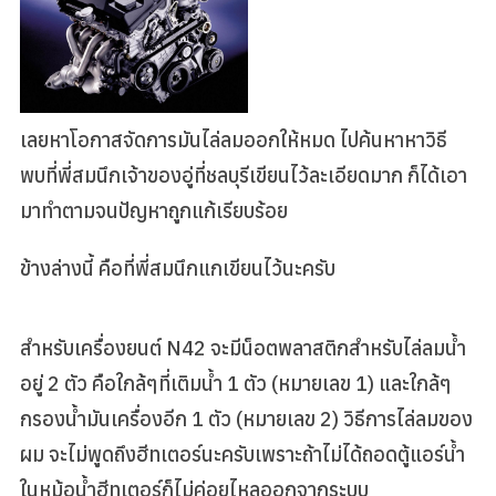
เลยหาโอกาสจัดการมันไล่ลมออกให้หมด ไปค้นหาหาวิธี
พบที่พี่สมนึกเจ้าของอู่ที่ชลบุรีเขียนไว้ละเอียดมาก ก็ได้เอา
มาทำตามจนปัญหาถูกแก้เรียบร้อย
ข้างล่างนี้ คือที่พี่สมนึกแกเขียนไว้นะครับ
สำหรับเครื่องยนต์ N42 จะมีน็อตพลาสติกสำหรับไล่ลมน้ำ
อยู่ 2 ตัว คือใกล้ๆที่เติมน้ำ 1 ตัว (หมายเลข 1) และใกล้ๆ
กรองน้ำมันเครื่องอีก 1 ตัว (หมายเลข 2) วิธีการไล่ลมของ
ผม จะไม่พูดถึงฮีทเตอร์นะครับเพราะถ้าไม่ได้ถอดตู้แอร์น้ำ
ในหม้อน้ำฮีทเตอร์ก็ไม่ค่อยไหลออกจากระบบ