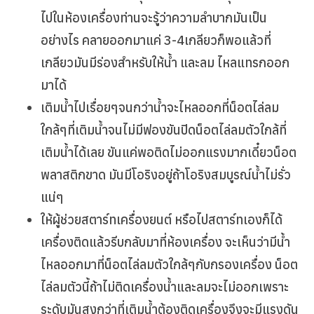
ไปในห้องเครื่องท่านจะรู้ว่าความลำบากมันเป็น
อย่างไร คลายออกมาแค่ 3-4เกลียวก็พอแล้วที่
เกลียวมันมีร่องสำหรับให้น้ำ และลม ไหลแทรกออก
มาได้
เติมน้ำไปเรื่อยๆจนกว่าน้ำจะไหลออกที่น็อตไล่ลม
ใกล้ๆที่เติมน้ำจนไม่มีฟองขันปิดน็อตไล่ลมตัวใกล้ที่
เติมน้ำได้เลย ขันแค่พอติดไม่ออกแรงมากเดี๋ยวน็อต
พลาสติกขาด มันมีโอริงอยู่ถ้าโอริงสมบูรณ์น้ำไม่รั่ว
แน่ๆ
ให้ผู้ช่วยสตาร์ทเครื่องยนต์ หรือไปสตาร์ทเองก็ได้
เครื่องติดแล้วรีบกลับมาที่ห้องเครื่อง จะเห็นว่ามีน้ำ
ไหลออกมาที่น็อตไล่ลมตัวใกล้ๆกับกรองเครื่อง น็อต
ไล่ลมตัวนี้ถ้าไม่ติดเครื่องน้ำและลมจะไม่ออกเพราะ
ระดับมันสูงกว่าที่เติมน้ำต้องติดเครื่องจึงจะมีแรงดัน