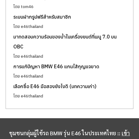
โดย tom46
ระบบฝากรูปฟรีสำหรับสมาชิก
โดย e46thailand
มาทดสอบความร้อนของน้ำในเครื่องยนต์ที่เมนู 7.0 บน
OBC
โดย e46thailand
การแก้ปัญหา BMW E46 แกนไส้กุญแจขาด
โดย e46thailand
เลือกซื้อ E46 มือสองยังไงดี (บทความเก่า)
โดย e46thailand
ชุมชนกลุ่มผู้ใช้รถ BMW รุ่น E46 ในประเทศไทย ::
เข้า