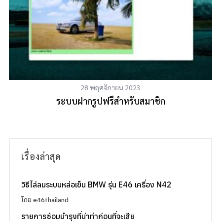
28 พฤศจิกายน 2023
ระบบฝากรูปฟรีสำหรับสมาชิก
เรื่องล่าสุด
วิธีไล่ลมระบบหล่อเย็น BMW รุ่น E46 เครื่อง N42
โดย e46thailand
รายการซ่อมบำรุงที่น่าทำก่อนที่จะเสีย