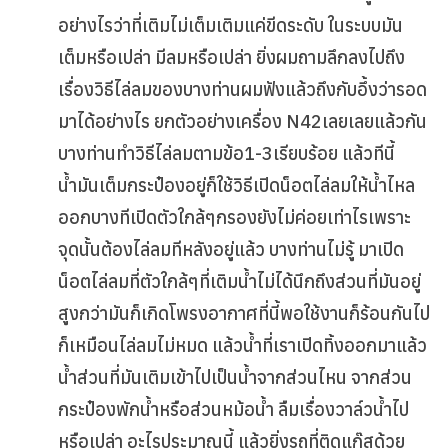
c
อย่างไรว่าที่เติมไม่เต็มเติมแค่ขีดระดับ ในระบบมัน
h
เต็มหรือเปล่า มีลมหรือเปล่า ยิ่งผมถามลึกลงไปถึง
f
o
เรื่องวิธีไล่ลมของบางท่านผมฟังแล้วถึงกับอึ้งว่ารอด
r
มาได้อย่างไร ยกตัวอย่างเครื่อง N42เลยเลยแล้วกัน
:
บางท่านทำวิธีไล่ลมตามข้อ1-3เรียบร้อย แล้วทีนี้
น้ำมันเต็มกระป๋องอยู่ก็ใช้วิธีเปิดน็อตไล่ลมให้น้ำไหล
ออกบางทีเปิดตัวใกล้ๆกรองยังไม่ค่อยเท่าไรเพราะ
จุดนั้นต้องไล่ลมทีหลังอยู่แล้ว บางท่านไม่รู้ มาเปิด
น็อตไล่ลมที่ตัวใกล้ๆที่เติมน้ำไม่ได้นึกถึงส่วนที่มันอยู่
สูงกว่ามันก็เกิดโพรงอากาศที่นี้พอใช้งานก็ร้อนกันไป
ก็เหมือนไล่ลมไม่หมด แล้วน้ำที่เราเปิดทิ้งออกมาแล้ว
น้ำส่วนที่มันเติมเข้าไปเป็นน้ำจากส่วนไหน จากส่วน
กระป๋องพักน้ำหรือส่วนหม้อน้ำ ลืมเรื่องวาล์วน้ำไป
หรือเปล่า อะไรประมาณนี้ แล้วยิ่งรถที่ติดแก๊สด้วย