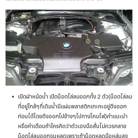
เปิดฝาหม้อน้ำ เปิดน็อตไล่ลมออกทั้ง 2 ตัว(น็อตไล่ลม
ที่อยู่ใกล้ๆที่เติมน้ำมีแผ่นพลาสติกเกะกะอยู่ดึงออก
ก่อนได้โดยดึงออกไปข้างๆไปทางโคมไฟ)คำแนะนำ
หรือคำเตือนถ้าใครคิดว่าตัวเองมือสั่นไม่ควรคลาย
น็อตไล่ลมออกจนหลุดเพราะถ้าน็อตหลุดมือหล่นลง