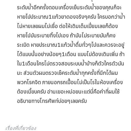
ระดับน้ำอีกครั้งตอนเครื่องเย็นระดับน้ำของคุณก็จะ
หายไปประมาณ1แก้วยาดองจริงๆครับ ใครบอกว่าน้ำ
ไม่หายเลยผมไม่เชื่อ ต่อให้เติมเต็มเปี่ยมเลยก็ต้อง
หายไปมันระบายทิ้งไปเอง ถ้ามันไม่ระบายมันก็คง
ระเบิด หายประมาณ1แก้วน้ำดื่มทั่วๆไปและควรจะอยู่
ได้แบบนั้นอย่างน้อยๆ1เดือน แบบไม่ต้องเติมเพิ่ม ถ้า
ใน1เดือนใครไม่ตรวจสอบระบบน้ำบ้างก็ตัวใครตัวมัน
นะ ส่วนตัวผมตรวจเช็คระดับน้ำทุกครั้งที่นึกได้ผม
พวกโรคจิต ภายนอกรถเปื้อนไม่เป็นไรในห้องเครื่อง
ต้องเนี๊ยบครับ อ่านเยอะหน่อยนะแต่นี่คือคำที่ผมใช้
อธิบายทางโทรศัพท์บ่อยๆเลยครับ
เรื่องที่เกี่ยวข้อง