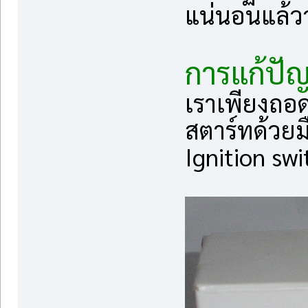
แน่นอนแล้ว
การแก้ปั
เราเพียงถอด
สตาร์ทด้วยม
Ignition swi