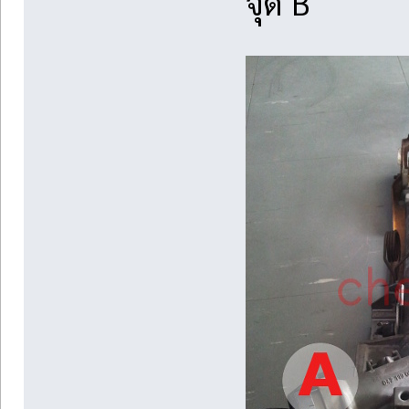
จุด B