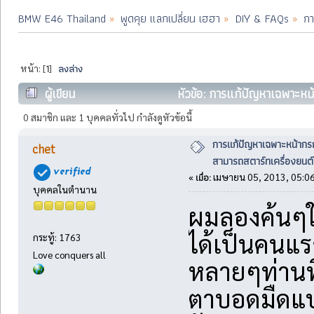
BMW E46 Thailand
»
พูดคุย แลกเปลี่ยน เฮฮา
»
DIY & FAQs
»
กา
1
ลงล่าง
หน้า: [
]
ผู้เขียน
หัวข้อ: การแก้ปัญหาเฉพาะหน
ครั้ง)
0 สมาชิก และ 1 บุคคลทั่วไป กำลังดูหัวข้อนี้
การแก้ปัญหาเฉพาะหน้ากร
chet
สามารถสตาร์ทเครื่องยนต์
เมื่อ:
«
เมษายน 05, 2013, 05:06
บุคคลในตำนาน
ผมลองค้นๆใ
ได้เป็นคนแร
กระทู้: 1763
Love conquers all
หลายๆท่านท
ตาบอดมืดแป