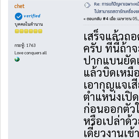
Re: การแก้ปัญหาเฉพาะหน
chet
ไม่สามารถสตาร์ทเครื่องยน
ตอบกลับ #4 เมื่อ:
«
เมษายน 05, 
บุคคลในตำนาน
เสร็จแล้วถ
ครับ ทีนี้ถ้
กระทู้: 1763
Love conquers all
ปากแบนยัดเ
แล้วบิดเหมื
เอากุญแจเสี
ตำแหน่งเปิ
ก่อนออกตัวใ
หรือเปล่าด้ว
เดี๋ยวงานเข้า