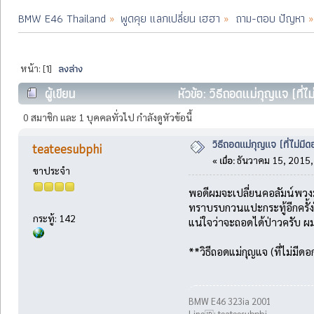
BMW E46 Thailand
»
พูดคุย แลกเปลี่ยน เฮฮา
»
ถาม-ตอบ ปัญหา
»
1
ลงล่าง
หน้า: [
]
ผู้เขียน
หัวข้อ: วิธีถอดแม่กุญแจ (ที่
0 สมาชิก และ 1 บุคคลทั่วไป กำลังดูหัวข้อนี้
วิธีถอดแม่กุญแจ (ที่ไม่
teateesubphi
เมื่อ:
«
ธันวาคม 15, 2015,
ขาประจำ
พอดีผมจะเปลี่ยนคอลัมน์พวงมา
ทราบรบกวนแปะกระทู้อีกครั้งให
กระทู้: 142
แน่ใจว่าจะถอดได้ป่าวครับ ผมเ
**วิธีถอดแม่กุญแจ (ที่ไม่มี
BMW E46 323ia 2001
Line🆔: teateesubphi