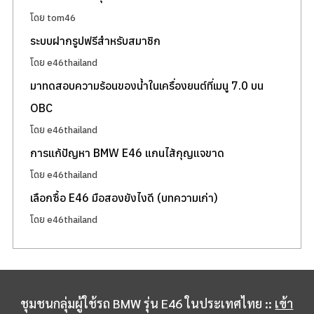
S
โดย tom46
e
a
ระบบฝากรูปฟรีสำหรับสมาชิก
r
โดย e46thailand
c
มาทดสอบความร้อนของน้ำในเครื่องยนต์ที่เมนู 7.0 บน
h
OBC
f
o
โดย e46thailand
r
การแก้ปัญหา BMW E46 แกนไส้กุญแจขาด
:
โดย e46thailand
เลือกซื้อ E46 มือสองยังไงดี (บทความเก่า)
โดย e46thailand
ชุมชนกลุ่มผู้ใช้รถ BMW รุ่น E46 ในประเทศไทย ::
เข้า